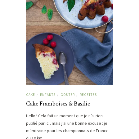
CAKE
ENFANTS
GOÛTER
RECETTES
/
/
/
Cake Framboises & Basilic
Hello ! Cela fait un moment que je n’ai rien
publié par ici, mais j’ai une bonne excuse : je
m’entraine pour les championnats de France
du 10 km…