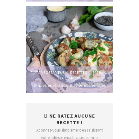
/
/
/
PLATS VÉGÉTARIENS
RECETTES
SAFRAN
VÉGÉTARIENS
Boulettes Ricotta, Blettes et Lentilles
NE RATEZ AUCUNE
RECETTE !
Abonnez-vous simplement en saisissant
votre adresse email, vous recevrez