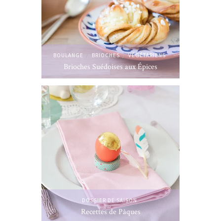
/
/
BOULANGE
BRIOCHES
VÉGÉTARIENS
Brioches Suédoises aux Épices
DOSSIER DE SAISON
Recettes de Pâques