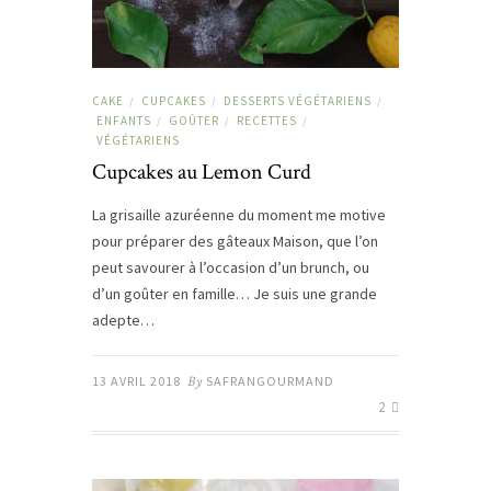
CAKE
CUPCAKES
DESSERTS VÉGÉTARIENS
/
/
/
ENFANTS
GOÛTER
RECETTES
/
/
/
VÉGÉTARIENS
Cupcakes au Lemon Curd
La grisaille azuréenne du moment me motive
pour préparer des gâteaux Maison, que l’on
peut savourer à l’occasion d’un brunch, ou
d’un goûter en famille… Je suis une grande
adepte…
13 AVRIL 2018
By
SAFRANGOURMAND
2