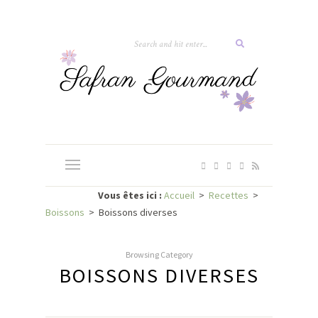
Vous êtes ici :
Accueil
>
Recettes
>
Boissons
>
Boissons diverses
Browsing Category
BOISSONS DIVERSES