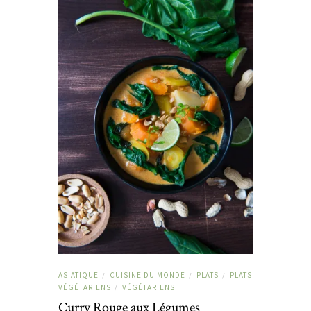
ASIATIQUE
CUISINE DU MONDE
PLATS
PLATS
/
/
/
VÉGÉTARIENS
VÉGÉTARIENS
/
Curry Rouge aux Légumes