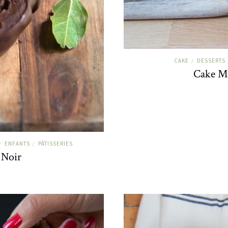
CAKE
DESSERTS
/
Cake M
ENFANTS
PÂTISSERIES
/
/
 Noir