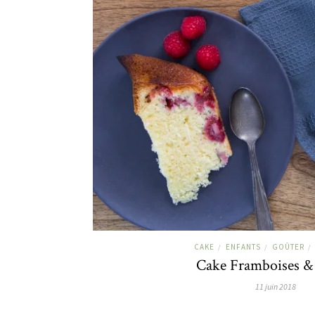
CAKE
ENFANTS
GOÛTER
/
/
/
Cake Framboises & 
11 juin 2018