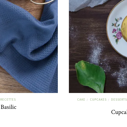
RECETTES
CAKE
CUPCAKES
DESSERTS
/
/
Basilic
Cupca