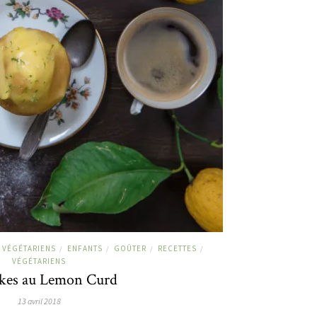
 VÉGÉTARIENS
ENFANTS
GOÛTER
RECETTES
/
/
/
/
VÉGÉTARIENS
kes au Lemon Curd
13 avril 2018