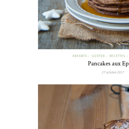
ENFANTS
GOÛTER
RECETTES
/
/
/
Pancakes aux Ep
27 octobre 2017