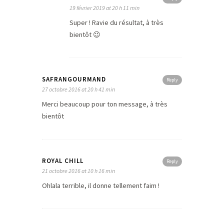
19 février 2019 at 20 h 11 min
Super ! Ravie du résultat, à très
bientôt 😉
SAFRANGOURMAND
Reply
27 octobre 2016 at 20 h 41 min
Merci beaucoup pour ton message, à très
bientôt
ROYAL CHILL
Reply
21 octobre 2016 at 10 h 16 min
Ohlala terrible, il donne tellement faim !