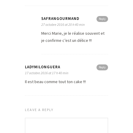
SAFRANGOURMAND
Reply
27 octobre 2016 at 20 h 40 min
Merci Marie, je le réalise souvent et
je confirme c’est un délice !!!
LADYMILONGUERA
Reply
17 octobre 2016 at 17 h 40 min
Il est beau comme tout ton cake !!!
LEAVE A REPLY