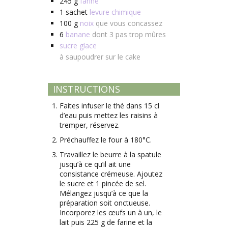
245
g
farine
1
sachet
levure chimique
100
g
noix
que vous concassez
6
banane
dont 3 pas trop mûres
sucre glace
à saupoudrer sur le cake
INSTRUCTIONS
Faites infuser le thé dans 15 cl
d’eau puis mettez les raisins à
tremper, réservez.
Préchauffez le four à 180°C.
Travaillez le beurre à la spatule
jusqu’à ce qu’il ait une
consistance crémeuse. Ajoutez
le sucre et 1 pincée de sel.
Mélangez jusqu’à ce que la
préparation soit onctueuse.
Incorporez les œufs un à un, le
lait puis 225 g de farine et la