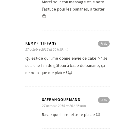
Merci pour ton message et je note
l’astuce pour les bananes, à tester
😉
KEMPF TIFFANY
Reply
17 octobre 2016 at 20 h 59 min
Qu’est-ce qu’il me donne envie ce cake *-* Je
suis une fan de gâteau à base de banane, ça
ne peux que me plaire ! 😀
SAFRANGOURMAND
Reply
27 octobre 2016 at 20 h 38 min
Ravie que la recette te plaise 😉