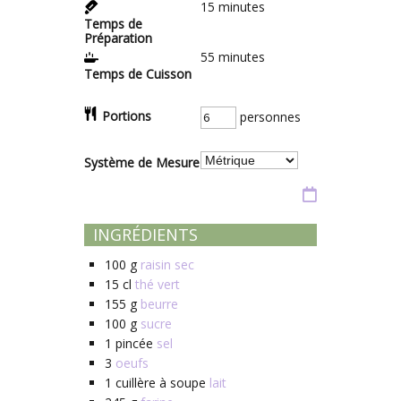
15
minutes
Temps de
Préparation
55
minutes
Temps de Cuisson
Portions
personnes
Système de Mesure
INGRÉDIENTS
100
g
raisin sec
15
cl
thé vert
155
g
beurre
100
g
sucre
1
pincée
sel
3
oeufs
1
cuillère à soupe
lait