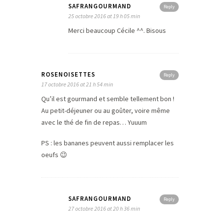
SAFRANGOURMAND
Reply
25 octobre 2016 at 19 h 05 min
Merci beaucoup Cécile ^^. Bisous
ROSENOISETTES
Reply
17 octobre 2016 at 21 h 54 min
Qu’il est gourmand et semble tellement bon !
Au petit-déjeuner ou au goûter, voire même
avec le thé de fin de repas… Yuuum
PS : les bananes peuvent aussi remplacer les
oeufs 😉
SAFRANGOURMAND
Reply
27 octobre 2016 at 20 h 36 min