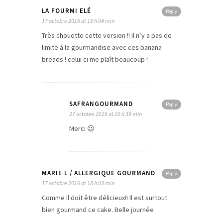
LA FOURMI ELÉ
Reply
17 octobre 2016 at 18 h 04 min
Très chouette cette version !! il n’y a pas de
limite à la gourmandise avec ces banana
breads ! celui ci me plaît beaucoup !
SAFRANGOURMAND
Reply
27 octobre 2016 at 20 h 39 min
Merci 😉
MARIE L / ALLERGIQUE GOURMAND
Reply
17 octobre 2016 at 18 h 03 min
Comme il doit être délicieux!! Il est surtout
bien gourmand ce cake. Belle journée