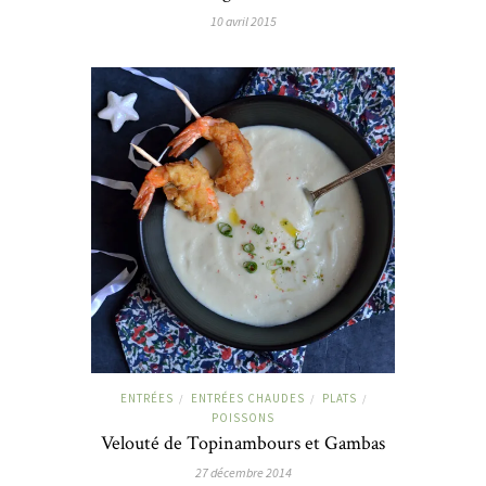
10 avril 2015
ENTRÉES
ENTRÉES CHAUDES
PLATS
/
/
/
POISSONS
Velouté de Topinambours et Gambas
27 décembre 2014