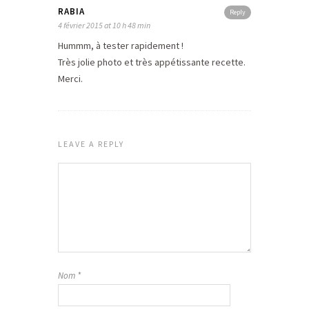
RABIA
Reply
4 février 2015 at 10 h 48 min
Hummm, à tester rapidement !
Très jolie photo et très appétissante recette.
Merci.
LEAVE A REPLY
Nom
*