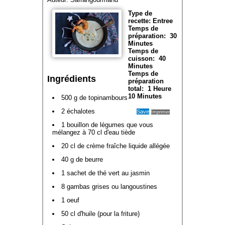
Type de
recette:
Entree
Temps de
préparation:
30
Minutes
Temps de
cuisson:
40
Minutes
Temps de
Ingrédients
préparation
total:
1 Heure
10 Minutes
500 g de topinambours
2 échalotes
Save
Imprimer
1 bouillon de légumes que vous
mélangez à 70 cl d'eau tiède
20 cl de crème fraîche liquide allégée
40 g de beurre
1 sachet de thé vert au jasmin
8 gambas grises ou langoustines
1 oeuf
50 cl d'huile (pour la friture)