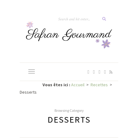
Vous êtes ici :
Accueil
>
Recettes
>
Desserts
Browsing Category
DESSERTS