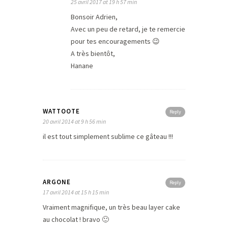
25 avril 2017 at 19 h 57 min
Bonsoir Adrien,
Avec un peu de retard, je te remercie
pour tes encouragements 😉
A très bientôt,
Hanane
WATTOOTE
Reply
20 avril 2014 at 9 h 56 min
il est tout simplement sublime ce gâteau !!!
ARGONE
Reply
17 avril 2014 at 15 h 15 min
Vraiment magnifique, un très beau layer cake
au chocolat ! bravo 🙂