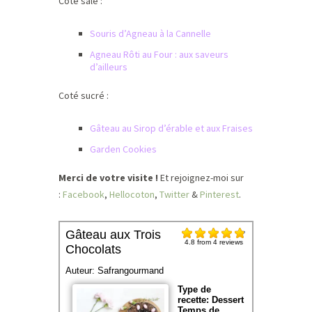
Coté salé :
Souris d’Agneau à la Cannelle
Agneau Rôti au Four : aux saveurs
d’ailleurs
Coté sucré :
Gâteau au Sirop d’érable et aux Fraises
Garden Cookies
Merci de votre visite !
Et rejoignez-moi sur
:
Facebook
,
Hellocoton
,
Twitter
&
Pinterest
.
Gâteau aux Trois
4.8
from
4
reviews
Chocolats
Auteur:
Safrangourmand
Type de
recette:
Dessert
Temps de