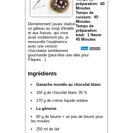
préparation:
60
Minutes
Temps de
cuisson:
45
Minutes
Dernièrement j'avais réalisé
Temps de
un gâteau au sirop d'érable
préparation
et aux fraises, qui vous
total:
1 Heure
avait visiblement plu, je
45 Minutes
renouvelle l’expérience
avec une version
Save
Imprimer
chocolatée terriblement
gourmande (peut-être une idée pour
Pâques...).
Ingrédients
Ganache montée au chocolat blanc
160 g de chocolat blanc 35 %
270 g de crème liquide entière
La génoise
60 g de beurre + un peu de beurre pour
les moules
250 ml de lait