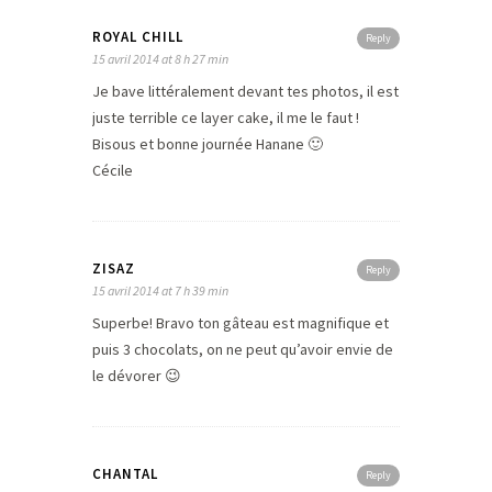
ROYAL CHILL
Reply
15 avril 2014 at 8 h 27 min
Je bave littéralement devant tes photos, il est
juste terrible ce layer cake, il me le faut !
Bisous et bonne journée Hanane 🙂
Cécile
ZISAZ
Reply
15 avril 2014 at 7 h 39 min
Superbe! Bravo ton gâteau est magnifique et
puis 3 chocolats, on ne peut qu’avoir envie de
le dévorer 😉
CHANTAL
Reply