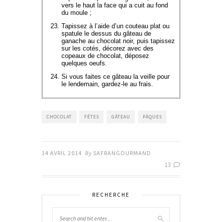
vers le haut la face qui a cuit au fond
du moule ;
Tapissez à l’aide d’un couteau plat ou
spatule le dessus du gâteau de
ganache au chocolat noir, puis tapissez
sur les cotés, décorez avec des
copeaux de chocolat, déposez
quelques oeufs.
Si vous faites ce gâteau la veille pour
le lendemain, gardez-le au frais.
CHOCOLAT
FÊTES
GÂTEAU
PÂQUES
14 AVRIL 2014
By
SAFRANGOURMAND
13
RECHERCHE