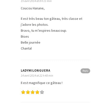
15 avril 2014 at 8 h 11 min
Coucou Hanane,
Il est très beau ton gâteau, très classe et
j’adore les photos.
Bravo, tu m’inspires beaucoup.
Bises
Belle journée
Chantal
LADYMILONGUERA
Reply
14 avril 2014 at 22 h 48 min
Il est magnifique ce gâteau !