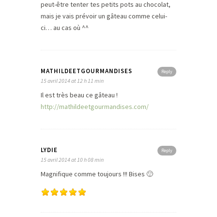
peut-être tenter tes petits pots au chocolat,
mais je vais prévoir un gâteau comme celui-
ci… au cas où ^^
MATHILDEETGOURMANDISES
Reply
15 avril 2014 at 12 h 11 min
Il est très beau ce gâteau !
http://mathildeetgourmandises.com/
LYDIE
Reply
15 avril 2014 at 10 h 08 min
Magnifique comme toujours !!! Bises 🙂