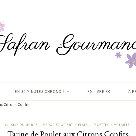
EN 30 MINUTES CHRONO !
LIVRE
A P
ux Citrons Confits
CUISINE DU MONDE
MAROC ET ORIENT
PLATS
RECETTES
VOLAILLE
/
/
/
/
Tajine de Poulet aux Citrons Confits