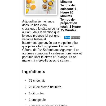
Minutes
Temps de
cuisson:
1
Heure 20
Minutes
Temps de
Aujourd’hui je me lance
préparation
dans un bon vieux
total:
1 Heure
classique : le gâteau de riz
35 Minutes
au lait. Mais la version que
je vous propose ici est une
Save
Imprimer
variante testée et
hautement approuvée par ma petite tribu,
que je vais tout simplement nommer :
Gâteau de Riz Safrané aux Agrumes. Les
agrumes composant ce dessert crémeux et
parfumé sont le citron et l'orange. Ils se
marient à merveille avec le safran...
Ingrédients
75 cl de lait
25 cl de crème fleurette
1 citron bio
1 orange bio