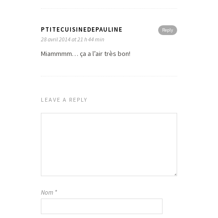
PTITECUISINEDEPAULINE
Reply
28 avril 2014 at 21 h 44 min
Miammmm… ça a l’air très bon!
LEAVE A REPLY
Nom
*