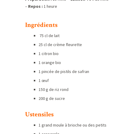
–
Repos :
1 heure
Ingrédients
75 cl de lait
25 cl de crème fleurette
1 citron bio
1 orange bio
1 pincée de pistils de safran
1 œuf
150 g de riz rond
200 g de sucre
Ustensiles
1 grand moule à brioche ou des petits
1 casserole