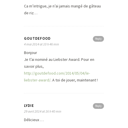
Ca m’intrigue, je n’ai jamais mangé de gâteau
de riz…
GOUTDEFOOD
Reply
4 mai 2014 at 10 h 46 min
Bonjour
Je t’ai nominé au Liebster Award. Pour en
savoir plus,
http://goutdefood.com/2014/05/04/le-
liebster-award/
. A toi de jouer, maintenant !
LYDIE
Reply
29 avril 2014 at 16 h 40 min
Délicieux …