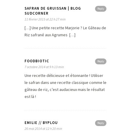
SAFRAN DE GRUISSAN | BLOG
Reply
SUDCORNER
11 février 2015 at 22 h 27 min
[…] Une petite recette Marjorie ? Le Gâteau de
Riz safrané aux Agrumes […]
FOODBIOTIC
Reply
7 octobre 2014 at 9 h 13 min
Une recette délicieuse et étonnante ! Utiliser
le safran dans une recette classique comme le
gâteau de riz, c’est audacieux mais le résultat
est là !
EMILIE // BYPLOU
Reply
26 mai 2014 at 12 h 20 min