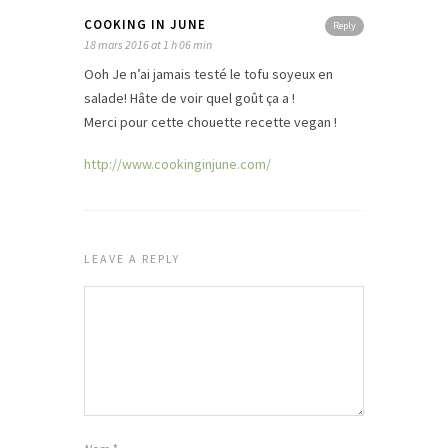
COOKING IN JUNE
Reply
18 mars 2016 at 1 h 06 min
Ooh Je n’ai jamais testé le tofu soyeux en
salade! Hâte de voir quel goût ça a !
Merci pour cette chouette recette vegan !
http://www.cookinginjune.com/
LEAVE A REPLY