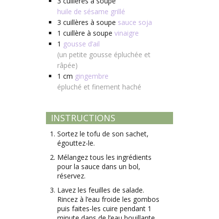
3
cuillères à soupe
huile de sésame grillé
3
cuillères à soupe
sauce soja
1
cuillère à soupe
vinaigre
1
gousse d’ail
(un petite gousse épluchée et
râpée)
1
cm
gingembre
épluché et finement haché
INSTRUCTIONS
Sortez le tofu de son sachet,
égouttez-le.
Mélangez tous les ingrédients
pour la sauce dans un bol,
réservez.
Lavez les feuilles de salade.
Rincez à l’eau froide les gombos
puis faites-les cuire pendant 1
minute dans de l’eau bouillante