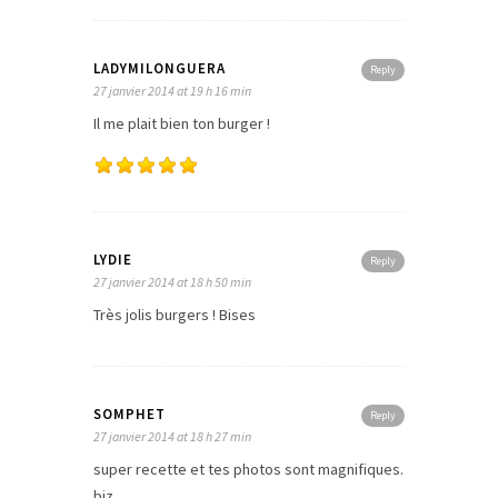
LADYMILONGUERA
Reply
27 janvier 2014 at 19 h 16 min
Il me plait bien ton burger !
LYDIE
Reply
27 janvier 2014 at 18 h 50 min
Très jolis burgers ! Bises
SOMPHET
Reply
27 janvier 2014 at 18 h 27 min
super recette et tes photos sont magnifiques.
biz