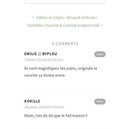
Gâteau de Crêpes « Bouquet de Roses »
Tartelettes Chocolat & Caramel au Beurre Salé
9 COMMENTS
EMILIE // BYPLOU
Reply
7 février 2014 at 13 h 42 min
Ils sont magnifiques tes pains, originale la
recette ça donne envie.
KOKILLE
Reply
29 janvier 2014 at 9 h 05 min
Miam, rien de tel que le fait maison !!