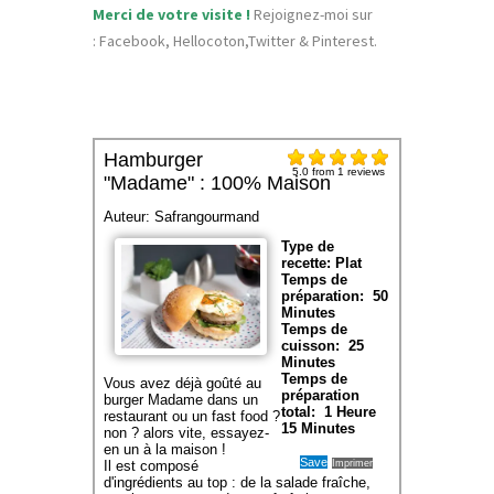
Merci de votre visite !
Rejoignez-moi sur
:
Facebook
,
Hellocoton
,
Twitter
&
Pinterest
.
Hamburger
5.0
from
1
reviews
"Madame" : 100% Maison
Auteur:
Safrangourmand
Type de
recette:
Plat
Temps de
préparation:
50
Minutes
Temps de
cuisson:
25
Minutes
Temps de
Vous avez déjà goûté au
préparation
burger Madame dans un
total:
1 Heure
restaurant ou un fast food ?
15 Minutes
non ? alors vite, essayez-
en un à la maison !
Save
Imprimer
Il est composé
d'ingrédients au top : de la salade fraîche,