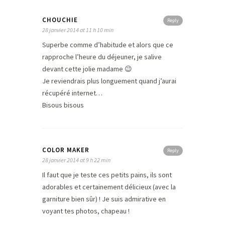
CHOUCHIE
Reply
28 janvier 2014 at 11 h 10 min
Superbe comme d’habitude et alors que ce
rapproche l’heure du déjeuner, je salive
devant cette jolie madame 😉
Je reviendrais plus longuement quand j’aurai
récupéré internet…
Bisous bisous
COLOR MAKER
Reply
28 janvier 2014 at 9 h 22 min
Il faut que je teste ces petits pains, ils sont
adorables et certainement délicieux (avec la
garniture bien sûr) ! Je suis admirative en
voyant tes photos, chapeau !