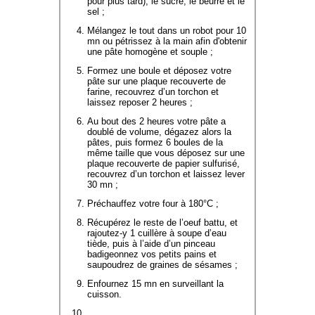
pour plus tard), le sucre, le beurre et le
sel ;
Mélangez le tout dans un robot pour 10
mn ou pétrissez à la main afin d'obtenir
une pâte homogène et souple ;
Formez une boule et déposez votre
pâte sur une plaque recouverte de
farine, recouvrez d’un torchon et
laissez reposer 2 heures ;
Au bout des 2 heures votre pâte a
doublé de volume, dégazez alors la
pâtes, puis formez 6 boules de la
même taille que vous déposez sur une
plaque recouverte de papier sulfurisé,
recouvrez d’un torchon et laissez lever
30 mn ;
Préchauffez votre four à 180°C ;
Récupérez le reste de l’oeuf battu, et
rajoutez-y 1 cuillère à soupe d’eau
tiède, puis à l’aide d’un pinceau
badigeonnez vos petits pains et
saupoudrez de graines de sésames ;
Enfournez 15 mn en surveillant la
cuisson.