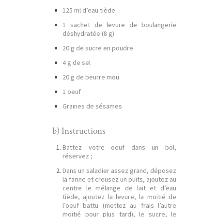
125 ml d’eau tiède
1 sachet de levure de boulangerie
déshydratée (8 g)
20 g de sucre en poudre
4 g de sel
20 g de beurre mou
1 oeuf
Graines de sésames
b) Instructions
Battez votre oeuf dans un bol,
réservez ;
Dans un saladier assez grand, déposez
la farine et creusez un puits, ajoutez au
centre le mélange de lait et d’eau
tiède, ajoutez la levure, la moitié de
l’oeuf battu (mettez au frais l’autre
moitié pour plus tard), le sucre, le