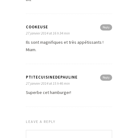
COOKEUSE
Reply
27 janvier 2014 at 16 h 34 min
Ils sont magnifiques et très appétissants !
Miam.
PTITECUISINEDEPAULINE
Reply
27 janvier 2014 at 15 h 46 min
Superbe cet hamburger!
LEAVE A REPLY