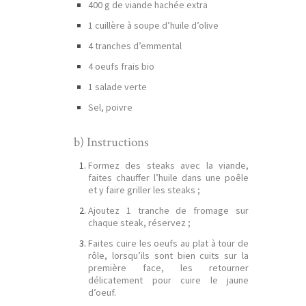
400 g de viande hachée extra
1 cuillère à soupe d’huile d’olive
4 tranches d’emmental
4 oeufs frais bio
1 salade verte
Sel, poivre
b) Instructions
Formez des steaks avec la viande,
faites chauffer l’huile dans une poêle
et y faire griller les steaks ;
Ajoutez 1 tranche de fromage sur
chaque steak, réservez ;
Faites cuire les oeufs au plat à tour de
rôle, lorsqu’ils sont bien cuits sur la
première face, les retourner
délicatement pour cuire le jaune
d’oeuf.