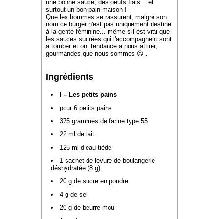
une bonne sauce, des oeufs frais... et
surtout un bon pain maison !
Que les hommes se rassurent, malgré son
nom ce burger n'est pas uniquement destiné
à la gente féminine... même s'il est vrai que
les sauces sucrées qui l'accompagnent sont
à tomber et ont tendance à nous attirer,
gourmandes que nous sommes 😉 .
Ingrédients
I – Les petits pains
pour 6 petits pains
375 grammes de farine type 55
22 ml de lait
125 ml d’eau tiède
1 sachet de levure de boulangerie
déshydratée (8 g)
20 g de sucre en poudre
4 g de sel
20 g de beurre mou