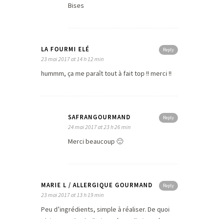
Bises
LA FOURMI ELÉ
Reply
23 mai 2017 at 14 h 12 min
hummm, ça me paraît tout à fait top !! merci !!
SAFRANGOURMAND
Reply
24 mai 2017 at 23 h 26 min
Merci beaucoup 🙂
MARIE L / ALLERGIQUE GOURMAND
Reply
23 mai 2017 at 13 h 19 min
Peu d’ingrédients, simple à réaliser. De quoi