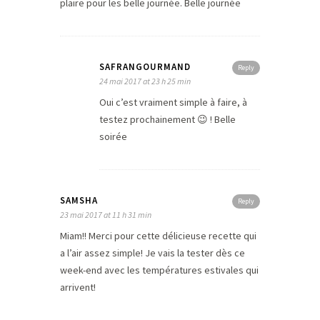
plaire pour les belle journée. Belle journée
SAFRANGOURMAND
Reply
24 mai 2017 at 23 h 25 min
Oui c’est vraiment simple à faire, à
testez prochainement 😉 ! Belle
soirée
SAMSHA
Reply
23 mai 2017 at 11 h 31 min
Miam!! Merci pour cette délicieuse recette qui
a l’air assez simple! Je vais la tester dès ce
week-end avec les températures estivales qui
arrivent!