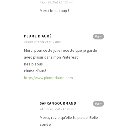
4 juin 2018 at 21 h 20 min
Merci beaucoup !
PLUME D'AURÉ
Reply
24 mai 2017 at 21 h 11 min
Merci pour cette jolie recette que je garde
avec plaisir dans mon Pinterest !
Des bisous
Plume d’Auré
http://www.plumedaure.com
SAFRANGOURMAND
Reply
24 mai 2017 at 23 h 28 min
Merci, ravie qu’elle te plaise. Belle
soirée