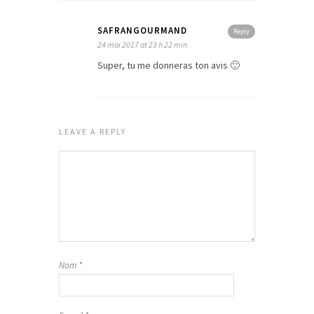
SAFRANGOURMAND
Reply
24 mai 2017 at 23 h 22 min
Super, tu me donneras ton avis 🙂
LEAVE A REPLY
Nom
*