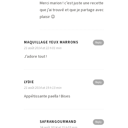
Merci marion ! c’est juste une recette
que j’ai trouvé et que je partage avec
plaisir 😉
MAQUILLAGE YEUX MARRONS
Reply
21 août 2014 at 22 h 01 min
J’adore tout !
LYDIE
Reply
21 août 2014 at 19 h 13 min
Appétissante paella ! Bises
SAFRANGOURMAND
Reply
24 août 2014 at 15 h 03 min