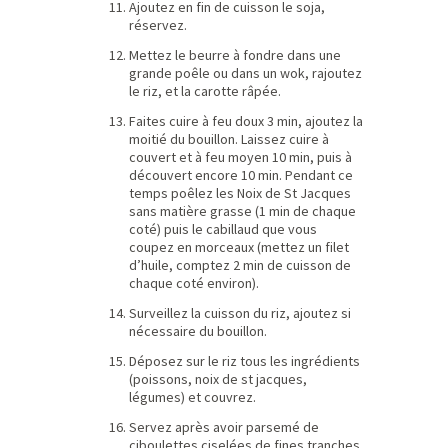
Ajoutez en fin de cuisson le soja,
réservez.
Mettez le beurre à fondre dans une
grande poêle ou dans un wok, rajoutez
le riz, et la carotte râpée.
Faites cuire à feu doux 3 min, ajoutez la
moitié du bouillon. Laissez cuire à
couvert et à feu moyen 10 min, puis à
découvert encore 10 min. Pendant ce
temps poêlez les Noix de St Jacques
sans matière grasse (1 min de chaque
coté) puis le cabillaud que vous
coupez en morceaux (mettez un filet
d’huile, comptez 2 min de cuisson de
chaque coté environ).
Surveillez la cuisson du riz, ajoutez si
nécessaire du bouillon.
Déposez sur le riz tous les ingrédients
(poissons, noix de st jacques,
légumes) et couvrez.
Servez après avoir parsemé de
ciboulettes ciselées de fines tranches