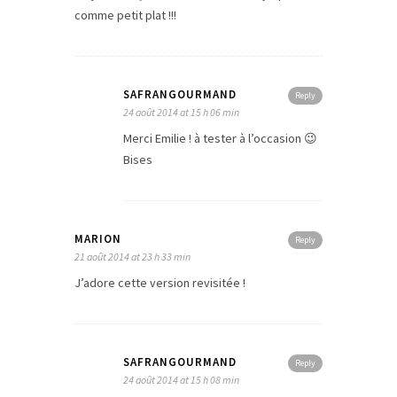
comme petit plat !!!
SAFRANGOURMAND
Reply
24 août 2014 at 15 h 06 min
Merci Emilie ! à tester à l’occasion 😉
Bises
MARION
Reply
21 août 2014 at 23 h 33 min
J’adore cette version revisitée !
SAFRANGOURMAND
Reply
24 août 2014 at 15 h 08 min