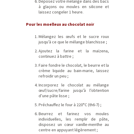
Déposez votre mélange dans des bacs
à glaçons ou moules en silicone et
laissez congeler 1 heure.
Pour les moelleux au chocolat noir
Mélangez les œufs et le sucre roux
jusqu’à ce que le mélange blanchisse ;
Ajoutez la farine et la maïzena,
continuez à battre ;
Faire fondre le chocolat, le beurre et la
crème liquide au bain-marie, laissez
refroidir un peu ;
Incorporez le chocolat au mélange
œuf/sucre/farine jusqu’à l’obtention
d’une pâte lisse ;
Préchauffez le four à 220°C (th6-7) ;
Beurrez et farinez vos moules
individuelles, les remplir de pâte,
disposez un cœur vanille-menthe au
centre en appuyant légèrement ;