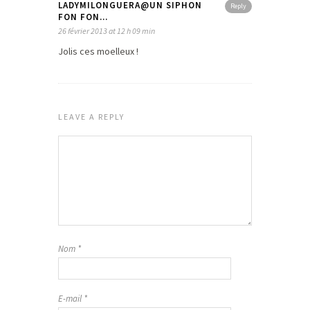
LADYMILONGUERA@UN SIPHON
Reply
FON FON...
26 février 2013 at 12 h 09 min
Jolis ces moelleux !
LEAVE A REPLY
Nom
*
E-mail
*