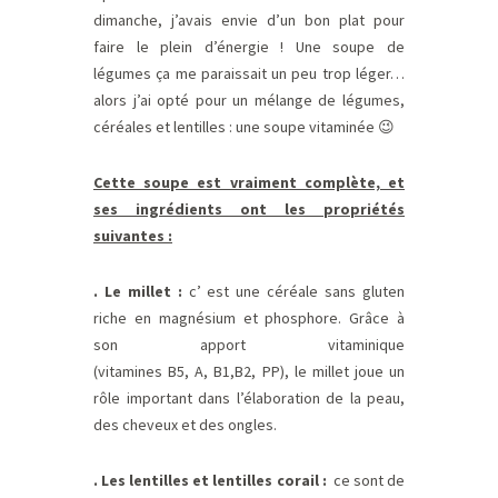
dimanche, j’avais envie d’un bon plat pour
faire le plein d’énergie ! Une soupe de
légumes ça me paraissait un peu trop léger…
alors j’ai opté pour un mélange de légumes,
céréales et lentilles : une soupe vitaminée 😉
Cette soupe est vraiment complète, et
ses ingrédients ont les propriétés
suivantes :
. Le millet :
c’ est une céréale sans gluten
riche en magnésium et phosphore. Grâce à
son apport vitaminique
(vitamines B5, A, B1,B2, PP), le millet joue un
rôle important dans l’élaboration de la peau,
des cheveux et des ongles.
. Les lentilles et lentilles corail :
ce sont de