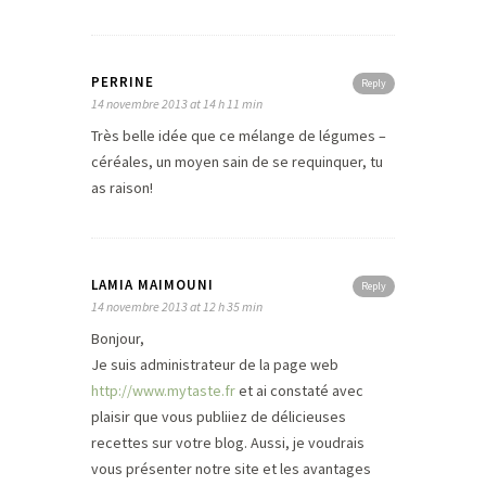
PERRINE
Reply
14 novembre 2013 at 14 h 11 min
Très belle idée que ce mélange de légumes –
céréales, un moyen sain de se requinquer, tu
as raison!
LAMIA MAIMOUNI
Reply
14 novembre 2013 at 12 h 35 min
Bonjour,
Je suis administrateur de la page web
http://www.mytaste.fr
et ai constaté avec
plaisir que vous publiiez de délicieuses
recettes sur votre blog. Aussi, je voudrais
vous présenter notre site et les avantages