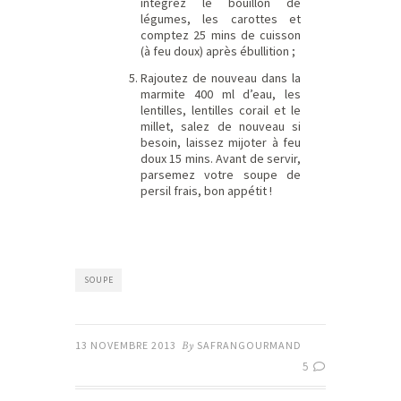
intégrez le bouillon de
légumes, les carottes et
comptez 25 mins de cuisson
(à feu doux) après ébullition ;
Rajoutez de nouveau dans la
marmite 400 ml d’eau, les
lentilles, lentilles corail et le
millet, salez de nouveau si
besoin, laissez mijoter à feu
doux 15 mins. Avant de servir,
parsemez votre soupe de
persil frais, bon appétit !
SOUPE
13 NOVEMBRE 2013
By
SAFRANGOURMAND
5