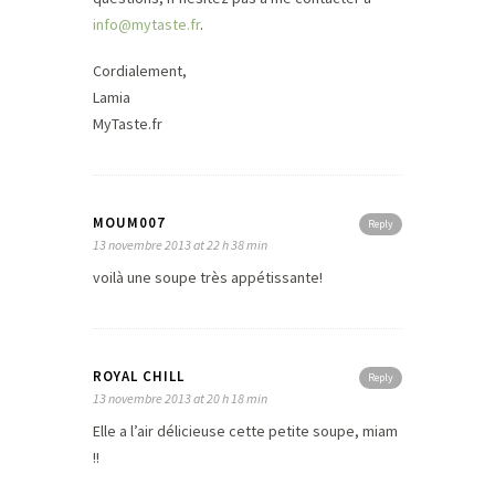
info@mytaste.fr
.
Cordialement,
Lamia
MyTaste.fr
MOUM007
Reply
13 novembre 2013 at 22 h 38 min
voilà une soupe très appétissante!
ROYAL CHILL
Reply
13 novembre 2013 at 20 h 18 min
Elle a l’air délicieuse cette petite soupe, miam
!!