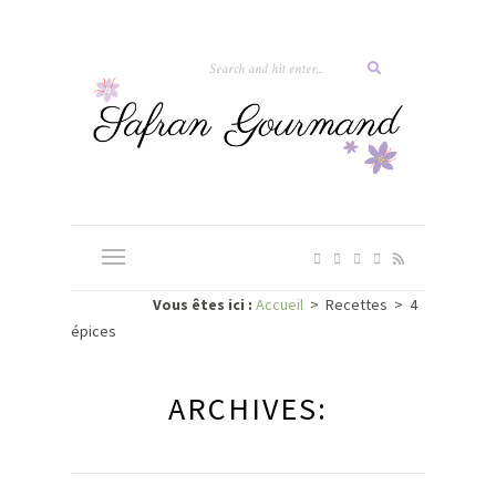
Vous êtes ici :
Accueil
>
Recettes
>
4
épices
ARCHIVES: